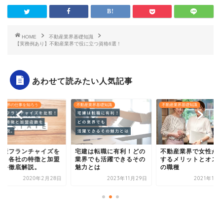
HOME
不動産業界基礎知識
【実務例あり】不動産業界で役に立つ資格6選！
あわせて読みたい人気記事
産業界基礎知識
不動産業界基礎知識
不動産業界の仕事を知ろう
建は転職に有利！どの
不動産業界で女性が転職
不動産フランチャイ
界でも活躍できるその
するメリットとオススメ
比較！各社の特徴と
力とは
の職種
店数を徹底解説。
2023年11月29日
2021年11月10日
2020年2月