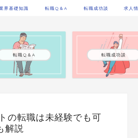
業界基礎知識
転職Q＆A
転職成功談
求人
転職Q＆A
転職成功談
トの転職は未経験でも可
も解説