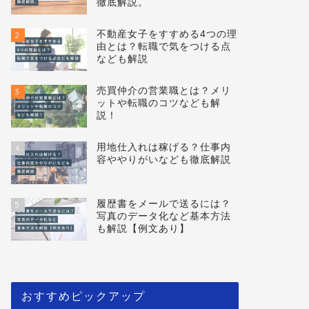
徹底解説。
不動産女子をすすめる4つの理
2
由とは？転職で気をつける点
なども解説
売買仲介の営業職とは？メリ
3
ットや転職のコツなども解
説！
用地仕入れは稼げる？仕事内
4
容ややりがいなども徹底解説
履歴書をメールで送るには？
5
写真のデータ化など基本方法
も解説【例文あり】
おすすめピックアップ