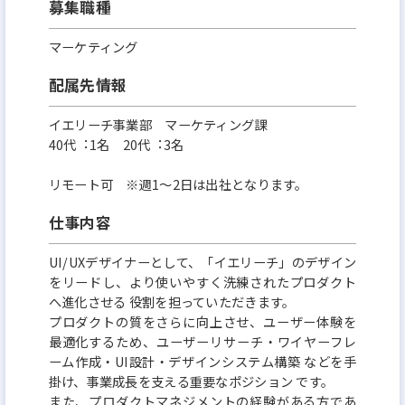
募集職種
です。
それには上場が必要で、上場後に時価総額を向上さ
マーケティング
せていくためにはお客様からの信用信頼が必須であ
配属先情報
り、
それらを得ていくためにはグッドコンプライアンス
イエリーチ事業部 マーケティング課
40代︓1名 20代︓3名
で、グッドビジネスでなくてはなりません。
賃貸管理部門において体制を構築し、オーナー様に
リモート可 ※週1～2日は出社となります。
とっては管理がしやすく、
仕事内容
お客様にとって暮らしやすい環境にしていくことが信
用・信頼につながり、企業の発展につながります。
UI/UXデザイナーとして、「イエリーチ」のデザイン
をリードし、より使いやすく洗練されたプロダクト
その体制を作り上げ、IPOを達成しする環境づくりを
へ進化させる 役割を担っていただきます。
一緒に行い、日本一を目指せる企業を創る、
プロダクトの質をさらに向上させ、ユーザー体験を
そういったことに熱い思いを持っていただける方を
最適化するため、ユーザーリサーチ・ワイヤーフレ
ーム作成・UI設計・デザインシステム構築 などを⼿
募集しています。
掛け、事業成⻑を⽀える重要なポジション です。
弊社はまだまだ若い会社であり、貴殿が転職したい
また、プロダクトマネジメントの経験がある⽅であ