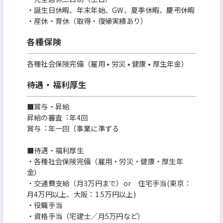
・誕⽣⽇休暇、年末年始、GW、夏季休暇、慶弔休暇
・産休・育休（取得・復帰実績あり）
各種保険
各種社会保険完備（雇用 • 労災 • 健康 • 厚生年金）
待遇・福利厚生
■賞与・昇給
昇給の審査︓年4回
賞与︓年⼀回（事業に準ずる
■待遇・福利厚⽣
・各種社会保険完備（雇⽤・労災・健康・厚⽣年
⾦）
・交通費⽀給（⽉3万円まで）or 住宅⼿当(東京：
⽉4万円以上、⼤阪：1.5万円以上)
・役職⼿当
・資格⼿当（宅建⼠／⽉5万円など）