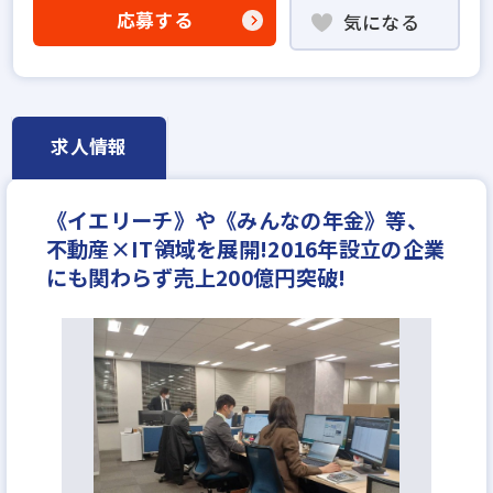
固定給35万円以上
学歴不問
宅建取引士歓迎
応募する
気になる
社宅・家賃補助あり
資格支援制度あり
研修制度あり
転勤なし
残業少ない
女性が活躍中
ノルマ無し
リモートワーク可
土日休みあり
完全週休2日
不動産ITベンチャー
求人情報
年収600万円
月給40万円
《イエリーチ》や《みんなの年金》等、
不動産×IT領域を展開!2016年設立の企業
にも関わらず売上200億円突破!