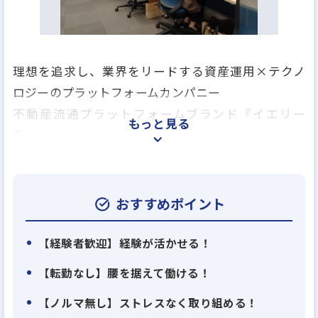
理想を追求し、業界をリードする資産運用×テクノ
ロジーのプラットフォームカンパニー
不動産流通プラットフォームブランド『イエリー
もっと見る
チ』、
誰でも手軽に安全な資産運用が始められる共同出資
サービス『みんなの年金』。
私たちは不動産を中心にした金融資産の流通におけ
おすすめポイント
る「透明性」・「即時性」、
そしてその2つが担保されることによる「流動性」を
【経験者歓迎】経験が活かせる！
生み出すプラットフォームへ。
【転勤なし】腰を据えて働ける！
業界にとってよりよい仕組みの提供を、DX・AIなど
【ノルマ無し】ストレスなく取り組める！
最新のテクノロジーをも駆使して行います。