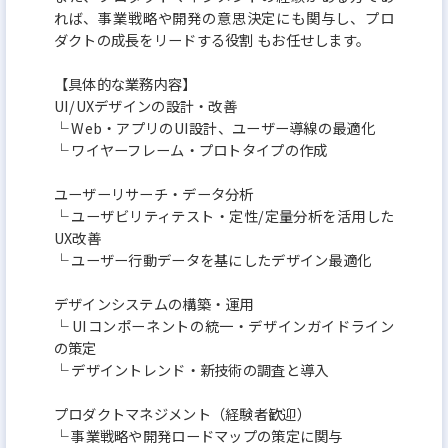
と思えるフェーズの企業とは遠いものになるかもし
れば、事業戦略や開発の意思決定にも関与し、プロ
ダクトの成⻑をリードする役割 もお任せします。
れませんが、
少しでも弊社の実現させる世界に共感をしていただ
【具体的な業務内容】
けていれば、私もしくは人事とお会いいただけます
UI/UXデザインの設計・改善
└ Web・アプリのUI設計、ユーザー導線の最適化
と嬉しい限りです。
└ ワイヤーフレーム・プロトタイプの作成
ユーザーリサーチ・データ分析
・不動産流通プラットフォームブランド『イエリー
└ ユーザビリティテスト・定性/定量分析を活⽤した
チ』
UX改善
投資用不動産所有者と不動産会社と投資用不動産購
└ ユーザー⾏動データを基にしたデザイン最適化
入希望者をつなぐ、投資用不動産の流通
デザインシステムの構築・運⽤
における全く新しいプラットフォームを目指したサ
└ UIコンポーネントの統⼀・デザインガイドライン
ービスブランドです。
の策定
└ デザイントレンド・新技術の調査と導⼊
資産運用商品の中でも比較的手の届きやすいサイズ
のワンルームを中心とした投資用不動産
プロダクトマネジメント（経験者歓迎）
に特化して、市場における流動性を高めるプラット
└ 事業戦略や開発ロードマップの策定に関与