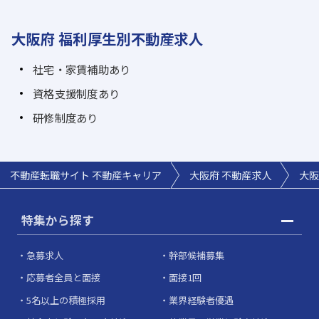
大阪府 福利厚生別不動産求人
社宅・家賃補助あり
資格支援制度あり
研修制度あり
不動産転職サイト 不動産キャリア
大阪府 不動産求人
大阪
特集から探す
急募求人
幹部候補募集
応募者全員と面接
面接1回
5名以上の積極採用
業界経験者優遇