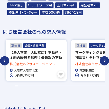
ノルマ無し
リモートワーク可
土日休みあり
完全週休2日
不動産ITベンチャー
年収600万円
月給40万円
同じ運営会社の他の求人情報
正社員
企画・提案営業
正社員
マーケティン
【法⼈営業／⼤阪本店】不動産‧
マーケティング責任者
⾦融の経験者歓迎！最先端の不動
補募集》全社マーケ
産DXシステムを武器に市場を動
統括/上流戦略と組織構
株式会社ネクサスエージェント
株式会社ネクサスエー
かす営業職
年で売上⾼200億円
大阪府大阪市北区
東京都港区
月給制29万円
月給制72万円
あなたにあった求人