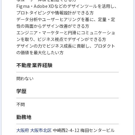
です。
Figma・Adobe XDなどのデザインツールを活⽤し、
プロトタイピングや情報設計ができる⽅
スムーズな口座開設からの出資や配当金額の確認な
データ分析やユーザーヒアリングを基に、定量・定
どの資産管理まですべてWEBで行うこと
性の両⾯からデザイン改善ができる⽅
エンジニア・マーケターと円滑にコミュニケーショ
ができ、面倒な紙の契約書のやりとりなどが一切あ
ンを取り、ビジネス視点でデザインができる⽅
りません。
デザインの⼒でビジネス成⻑に貢献し、プロダクト
短期運用型の手軽さと投資用不動産の小口化を実現
の価値を最⼤化したい⽅
することで、より簡単かつ手軽に投資をす
不動産業界経験
ることが可能になります。
お客様からの出資金で不動産を取得し、運用・売却
問わない
することで得られた利益の一部を、配当とし
学歴
て還元いたします。
不問
お客様と、不動産特定共同事業者である当社と匿名
組合契約を結び複数の事業参加者から出
勤務地
資を募り、その資金をもって不動産を取得し、主に
大阪府
大阪市北区
中崎西2-4-12 梅田センタービル
賃貸収入から得られる利益を出資額に応じて