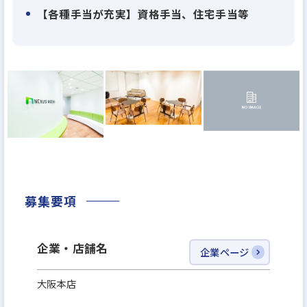
【各種手当が充実】資格手当、住宅手当等
当社は、不動産を皮切りに『資産運用✖️テクノロジ
ー』で社会問題を解決する事業を推進し、各種プロ
ダクトを開発しております。
・不動産を通じた資産運用を活性化させるCtoCプラ
ットフォーム
・業界の根深い課題の解決を促進する不動産業界特
化型営業支援SaaS
・社会的意義を重視した新しい仕組みの不動産クラ
ウドファンディング
募集要項
などなど・・・
企業・店舗名
企業ページ
≪当社のビジョン≫
弊社のビジョンをお伝えさせていただきますと、弊
大阪本店
社は日本で時価総額で一番の企業になることが目標