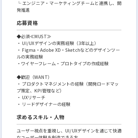
└ エンジニア・マーケティングチームと連携し、開
フォームを構築すべく企画開発いたしました。
発推進
投資用不動産は業界の性質上もありますが、情報が
応募資格
クリアに届かない部分も多いものです。
一貫したデータが共有されることだけで情報の非対
◆必須≪MUST≫
称性が解消されます。
・ UI/UXデザインの実務経験（3年以上）
・ Figma・Adobe XD・Sketchなどのデザインツー
この市場の課題解決に留まらず、各ステークホルダ
ルの実務経験
ーが個別に直面する各課題に対しても
・ワイヤーフレーム・プロトタイプの作成経験
アプローチできる機能を搭載することで、全体最適
◆歓迎（WANT）
と部分最適の両方を担保していく狙いです。
・ プロダクトマネジメントの経験（開発ロードマッ
・誰でも手軽に安全な資産運用が始められるクラウ
プ策定、KPI管理など）
・ UXリサーチ
ドファンディングサービス『みんなの年金』
・ リードデザイナーの経験
「日本国民の年金代わりはこれだ！」 そんな新し
い“当たり前”になるプラットフォームを目指して
求めるスキル・人物
創られた、低リスク、低コスト、低労力で資産運用
ユーザー視点を重視し、UI/UXデザインを通じて快適
を始めることが出来る新しい共同投資サービス
なユーザー体験を創造できる⽅