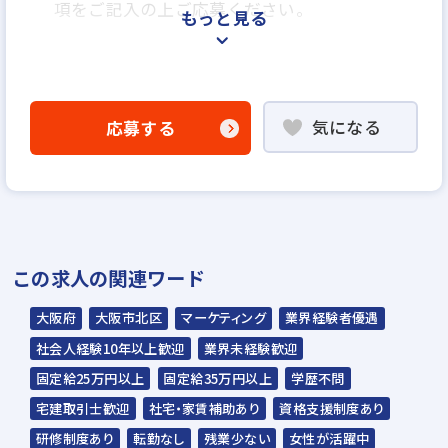
項をご記入の上ご応募ください。
もっと見る
＜選考プロセス＞
「応募する」よりエントリー
気になる
応募する
▼
WEB応募書類による書類選考
▼
面接（1回～数回）
▼
この求人の関連ワード
内定
大阪府
大阪市北区
マーケティング
業界経験者優遇
☆入社時期は相談に応じます。現在、在職中
社会人経験10年以上歓迎
業界未経験歓迎
の方も積極的にご応募ください。
固定給25万円以上
固定給35万円以上
学歴不問
☆応募の秘密は厳守いたします。
宅建取引士歓迎
社宅・家賃補助あり
資格支援制度あり
研修制度あり
転勤なし
残業少ない
女性が活躍中