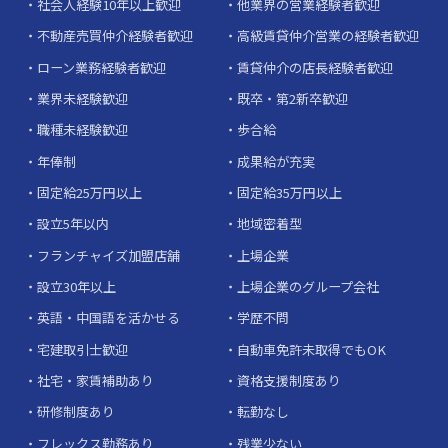
社会人経験10年以上歓迎
他業界の営業経験者歓迎
不動産売買仲介経験者歓迎
高級賃貸仲介営業の経験者歓迎
ローン業務経験者歓迎
賃貸仲介の店長経験者歓迎
業界未経験歓迎
既卒・第2新卒歓迎
職種未経験歓迎
歩合給
年俸制
成果給が充実
固定給25万円以上
固定給35万円以上
設立5年以内
地域密着型
フランチャイズ加盟店舗
上場企業
設立30年以上
上場企業のグループ会社
英語・中国語を活かせる
学歴不問
宅建取引士歓迎
自動車免許未取得でもOK
社宅・家賃補助あり
資格支援制度あり
研修制度あり
転勤なし
フレックス勤務あり
残業少ない