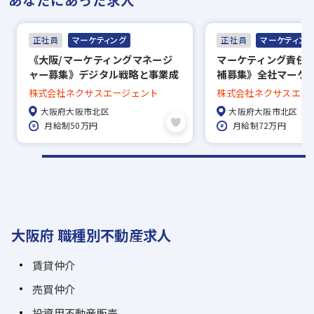
正社員
マーケティング
正社員
マーケティン
《大阪/マーケティングマネージ
マーケティング責任者
ャー募集》デジタル戦略と事業成
補募集》全社マーケ
⻑の牽引/創業10年で売上⾼200
統括/上流戦略と組織
株式会社ネクサスエージェント
株式会社ネクサスエー
億円超
年で売上⾼200億円
大阪府大阪市北区
大阪府大阪市北区
月給制50万円
月給制72万円
大阪府 職種別不動産求人
賃貸仲介
売買仲介
投資用不動産販売