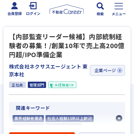
会員登録
ログイン
検索
メニュー
【内部監査リーダー候補】内部統制経
験者の募集！/創業10年で売上⾼200億
円超/IPO準備企業
株式会社ネクサスエージェント 東
企業ページ
京本社
正社員
管理部門
未経験者OK
関連キーワード
業界経験者優遇
社会人経験10年以上歓迎
業界未経験歓迎
固定給25万円以上