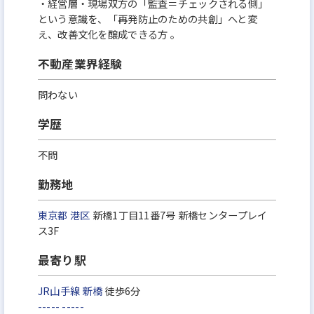
‧経営層‧現場双⽅の「監査＝チェックされる側」
という意識を、「再発防⽌のための共創」へと変
え、改善⽂化を醸成できる⽅ 。
不動産業界経験
問わない
学歴
不問
勤務地
東京都
港区
新橋1丁目11番7号 新橋センタープレイ
ス3F
最寄り駅
JR山手線
新橋
徒歩6分
-----
-----