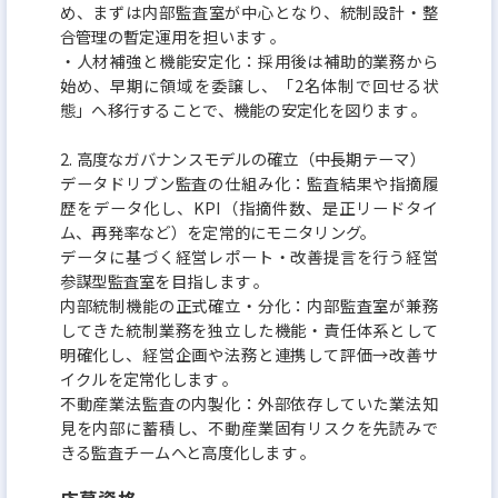
め、まずは内部監査室が中⼼となり、統制設計‧整
どの資産管理まですべてWEBで行うこと
合管理の暫定運⽤を担います 。
ができ、面倒な紙の契約書のやりとりなどが一切あ
‧⼈材補強と機能安定化：採⽤後は補助的業務から
始め、早期に領域を委譲し、「2名体制で回せる状
りません。
態」へ移⾏することで、機能の安定化を図ります 。
短期運用型の手軽さと投資用不動産の小口化を実現
することで、より簡単かつ手軽に投資をす
2. ⾼度なガバナンスモデルの確⽴（中⻑期テーマ）
データドリブン監査の仕組み化：監査結果や指摘履
ることが可能になります。
歴をデータ化し、KPI（指摘件数、是正リードタイ
お客様からの出資金で不動産を取得し、運用・売却
ム、再発率など）を定常的にモニタリング。
データに基づく経営レポート‧改善提⾔を⾏う経営
することで得られた利益の一部を、配当とし
参謀型監査室を⽬指します 。
て還元いたします。
内部統制機能の正式確⽴‧分化：内部監査室が兼務
お客様と、不動産特定共同事業者である当社と匿名
してきた統制業務を独⽴した機能‧責任体系として
明確化し、経営企画や法務と連携して評価→改善サ
組合契約を結び複数の事業参加者から出
イクルを定常化します 。
資を募り、その資金をもって不動産を取得し、主に
不動産業法監査の内製化：外部依存していた業法知
賃貸収入から得られる利益を出資額に応じて
⾒を内部に蓄積し、不動産業固有リスクを先読みで
きる監査チームへと⾼度化します 。
分配するというスキームです。