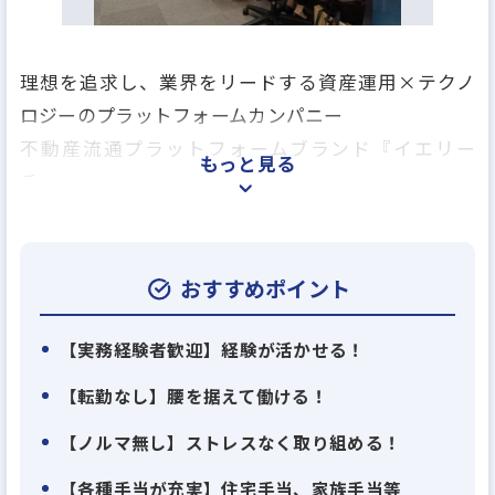
理想を追求し、業界をリードする資産運用×テクノ
ロジーのプラットフォームカンパニー
不動産流通プラットフォームブランド『イエリー
もっと見る
チ』、
誰でも手軽に安全な資産運用が始められる共同出資
サービス『みんなの年金』。
私たちは不動産を中心にした金融資産の流通におけ
おすすめポイント
る「透明性」・「即時性」、
そしてその2つが担保されることによる「流動性」を
【実務経験者歓迎】経験が活かせる！
生み出すプラットフォームへ。
【転勤なし】腰を据えて働ける！
業界にとってよりよい仕組みの提供を、DX・AIなど
【ノルマ無し】ストレスなく取り組める！
最新のテクノロジーをも駆使して行います。
【各種手当が充実】住宅手当、家族手当等