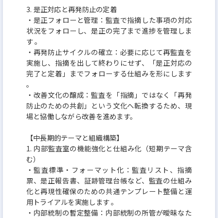
3. 是正対応と再発防⽌の定着
クリアに届かない部分も多いものです。
‧是正フォローと管理：監査で指摘した事項の対応
一貫したデータが共有されることだけで情報の非対
状況をフォローし、是正の完了まで進捗を管理しま
称性が解消されます。
す 。
‧再発防⽌サイクルの確⽴：必要に応じて再監査を
この市場の課題解決に留まらず、各ステークホルダ
実施し、指摘を出して終わりにせず、「是正対応の
ーが個別に直面する各課題に対しても
完了と定着」までフォローする仕組みを形にします
アプローチできる機能を搭載することで、全体最適
。
‧改善⽂化の醸成：監査を「指摘」ではなく「再発
と部分最適の両方を担保していく狙いです。
防⽌のための共創」という⽂化へ転換するため、現
■誰でも手軽に安全な資産運用が始められるクラウ
場と協働しながら改善を進めます。
ドファンディングサービス『みんなの年金』
【中⻑期的テーマと組織構築】
「日本国民の年金代わりはこれだ！」 そんな新し
1. 内部監査室の機能強化と仕組み化（短期テーマ含
い“当たり前”になるプラットフォームを目指して
む）
‧監査標準‧フォーマット化：監査リスト、指摘
創られた、低リスク、低コスト、低労力で資産運用
票、是正報告書、証跡管理台帳など、監査の仕組み
を始めることが出来る新しい共同投資サービス
化と再現性確保のための共通テンプレート整備と運
です。
⽤トライアルを実施します 。
‧内部統制の暫定整備：内部統制の所管が曖昧なた
スムーズな口座開設からの出資や配当金額の確認な