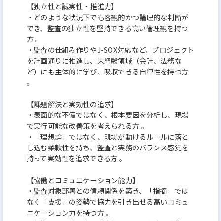
【独⽴性と誠実性‧推進⼒】
‧どのような状況下でも客観的かつ論理的な判断が
でき、監査の独⽴性を堅持できる⾼い倫理観を持つ
⽅ 。
‧監査の仕組み作りやJ-SOX対応など、プロジェクト
を計画通りに推進し、未経験領域（会計、法務な
ど）にも主体的に学び、吸収できる⾃律性を持つ⽅
。
【課題解決と実効性の追求】
‧表⾯的な不備ではなく、根本要因を分析し、現場
で実⾏可能な改善策を考えられる⽅ 。
‧「理想論」ではなく、現場が動けるルールに落と
し込む柔軟性を持ち、監査と実務のバランス感覚を
持って実効性を追求できる⽅ 。
【協働とコミュニケーション能⼒】
‧監査対象部署との信頼関係を築き、「指摘」では
なく「⽀援」の姿勢で協⼒を引き出せる⾼いコミュ
ニケーション⼒を持つ⽅ 。