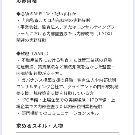
応募資格
◆必須≪MUST≫下記いずれか
・ 内部監査または内部統制の実務経験
・事業会社、監査法⼈、またはコンサルティングフ
ァームにおける内部監査または内部統制（J-SOX）
関連の実務経験
◆歓迎（WANT）
・ 不動産業界における監査または管理業務の経験：
宅建業法、賃貸業法など業法知識を活かした監査‧
内部統制経験がある⽅ 。
・ ガバナンス構築⽀援の経験：監査法⼈や内部統制
コンサルティング会社で、クライアントの内部統制構
築⽀援、規程策定⽀援を経験している⽅ 。
・ IPO準備‧上場企業での実務経験：IPO準備‧上
場企業での内部監査または内部統制業務経験
・ 部⾨横断でのコミュニケーションスキル
求めるスキル・人物