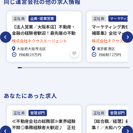
同じ運営会社の他の求人情報
正社員
企画・提案営業
正社員
マーケティン
【法⼈営業／⼤阪本店】不動産‧
マーケティング責任者
⾦融の経験者歓迎！最先端の不動
補募集》全社マーケ
産DXシステムを武器に市場を動
統括/上流戦略と組織構
株式会社ネクサスエージェント
株式会社ネクサスエー
かす営業職
年で売上⾼200億円
大阪府大阪市北区
東京都港区
月給制29万円
月給制72万円
あなたにあった求人
正社員
管理部門
正社員
管理部門
≪不動産会社の総務部≫業界経験
【総合職／経理】経
不問◎事務経験者大歓迎♪ 正社
集！／大和ハウスG