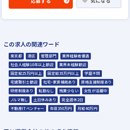
気になる
応募する
▼
WEB応募書類による書類選考
▼
面接（1回～数回）＋適正検査
▼
この求人の関連ワード
内定
東京都
港区
管理部門
業界経験者優遇
☆入社時期は相談に応じます。現在、在職中
社会人経験10年以上歓迎
業界未経験歓迎
の方も積極的にご応募ください。
固定給25万円以上
固定給35万円以上
学歴不問
☆応募の秘密は厳守いたします。
宅建取引士歓迎
社宅・家賃補助あり
資格支援制度あり
研修制度あり
転勤なし
残業少ない
女性が活躍中
ノルマ無し
土日休みあり
完全週休2日
不動産ITベンチャー
年収350万円
月給40万円