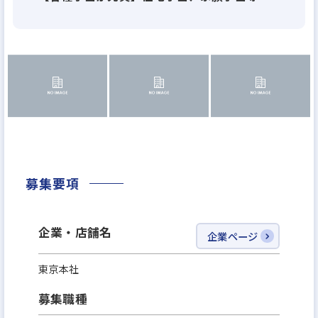
事業内容
当社は、不動産を皮切りに『資産運用✖️テクノロジ
ー』で社会問題を解決する事業を推進し、各種プロ
ダクトを開発しております。
・不動産を通じた資産運用を活性化させるCtoCプラ
ットフォーム
・業界の根深い課題の解決を促進する不動産業界特
化型営業支援SaaS
・社会的意義を重視した新しい仕組みの不動産クラ
募集要項
ウドファンディング
などなど・・・
企業・店舗名
企業ページ
≪当社のビジョン≫
東京本社
弊社のビジョンをお伝えさせていただきますと、弊
募集職種
社は日本で時価総額で一番の企業になることが目標