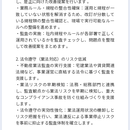
し、是正に向けた改善提案を⾏います 。
かもしれませんが、少しでも弊社の実現させる世界
‧業務ルール‧規程の整合性確保：運⽤と規程が⼀
に共感をしていただけていれば、私もしくは人事と
致していない状態を解消するため、改訂が分散して
いる規程類の整合性確認と、現場で実⾏可能なルー
お会いいただけますと嬉しい限りです。
ルへの整備を進めます 。
‧監査の実施：社内規程やルールが各部署で正しく
運⽤されているかを監査チェックし、問題点を整理
■不動産流通プラットフォームブランド『イエリー
して改善提案をまとめます 。
チ』
投資用不動産所有者と不動産会社と投資用不動産購
2. 法令遵守（業法対応）のリスク低減
‧不動産業法監査の実⾏⽀援：宅建業法や賃貸関連
入希望者をつなぐ、投資用不動産の流通
法規など、事業運営に直結する法令に基づく監査を
における全く新しいプラットフォームを目指したサ
⽀援します 。
ービスブランドです。
‧業法リスクの早期検知：法務‧総務部⾨と連携
し、監査観点から業法リスクを早期に検知し、重⼤
資産運用商品の中でも比較的手の届きやすいサイズ
なコンプライアンス事故を防ぐ仕組みづくりを⽀援
のワンルームを中心とした投資用不動産
します 。
に特化して、市場における流動性を高めるプラット
‧法令遵守の実効性強化：業法運⽤状況の棚卸しと
リスク把握を⾏い、業法違反による事業停⽌リスク
フォームを構築すべく企画開発いたしました。
を事前に抑⽌する監査体制を確⽴します 。
投資用不動産は業界の性質上もありますが、情報が