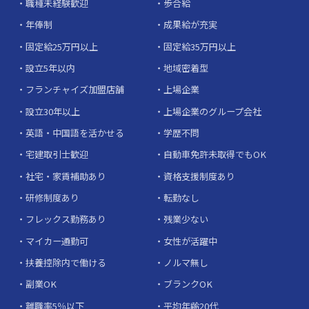
職種未経験歓迎
歩合給
年俸制
成果給が充実
固定給25万円以上
固定給35万円以上
設立5年以内
地域密着型
フランチャイズ加盟店舗
上場企業
設立30年以上
上場企業のグループ会社
英語・中国語を活かせる
学歴不問
宅建取引士歓迎
自動車免許未取得でもOK
社宅・家賃補助あり
資格支援制度あり
研修制度あり
転勤なし
フレックス勤務あり
残業少ない
マイカー通勤可
女性が活躍中
扶養控除内で働ける
ノルマ無し
副業OK
ブランクOK
離職率5％以下
平均年齢20代