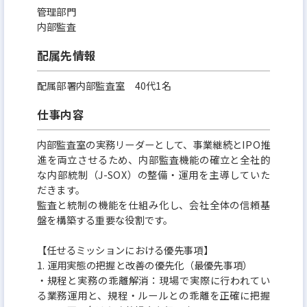
です。
管理部門
内部監査
それには上場が必要で、上場後に時価総額を向上さ
せていくためにはお客様からの信用信頼が必須であ
配属先情報
り、
配属部署内部監査室 40代1名
それらを得ていくためにはグッドコンプライアンス
仕事内容
で、グッドビジネスでなくてはなりません。
経理部門において管理体制を構築し、ミスのない決
内部監査室の実務リーダーとして、事業継続とIPO推
算対応をしなければバランスシートからすべてが変
進を両⽴させるため、内部監査機能の確⽴と全社的
な内部統制（J-SOX）の整備‧運⽤を主導していた
わり、税に関わる問題が起こりかねません。
だきます。
その体制を作り上げ、IPOを達成しする環境づくりを
監査と統制の機能を仕組み化し、会社全体の信頼基
一緒に行い、日本一を目指せる企業を創る、
盤を構築する重要な役割です。
そういったことに熱い思いを持っていただける方を
【任せるミッションにおける優先事項】
募集しています。
1. 運⽤実態の把握と改善の優先化（最優先事項）
弊社はまだまだ若い会社であり、貴殿が転職したい
‧規程と実務の乖離解消：現場で実際に⾏われてい
る業務運⽤と、規程‧ルールとの乖離を正確に把握
と思えるフェーズの企業とは遠いものになる