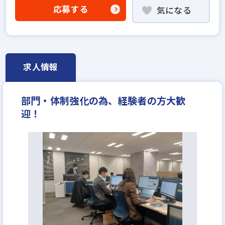
固定給35万円以上
学歴不問
宅建取引士歓迎
応募する
気になる
社宅・家賃補助あり
資格支援制度あり
研修制度あり
転勤なし
残業少ない
女性が活躍中
ノルマ無し
土日休みあり
完全週休2日
不動産ITベンチャー
年収350万円
求人情報
月給40万円
部門・体制強化の為、経験者の方大歓
迎！