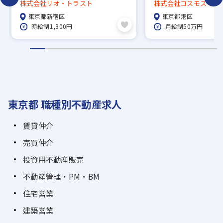
員・パート・学生バイト・業務委
実◎
株式会社リオ・トラスト
株式会社コスモスイニ
託等契約形態はご希望に応じて相
東京都新宿区
東京都港区
談乗れます！
時給制1,300円
月給制50万円
東京都 職種別不動産求人
賃貸仲介
売買仲介
投資用不動産販売
不動産管理・PM・BM
住宅営業
建築営業