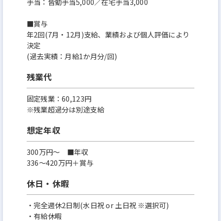
手当：皆勤手当5,000／在宅手当3,000
■賞与
年2回(7月・12月)支給、業績および個人評価により
決定
(過去実績：月給1か月分/回)
残業代
固定残業：60,123円
※残業超過分は別途支給
想定年収
300万円〜 ■年収
336～420万円＋賞与
休日・休暇
・完全週休2日制(水日祝 or 土日祝 ※選択可)
・有給休暇