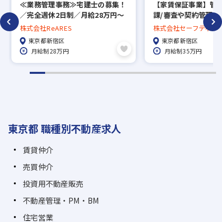
≪業務管理事務≫宅建士の募集！
【家賃保証事業】管
／完全週休2日制／月給28万円～
課/審査や契約管理/
／未経験可
ード上場子会社/業界
株式会社ReARES
株式会社セーフティー
迎！年間休日130日
ン
東京都新宿区
東京都新宿区
月給制28万円
月給制35万円
東京都 職種別不動産求人
賃貸仲介
売買仲介
投資用不動産販売
不動産管理・PM・BM
住宅営業