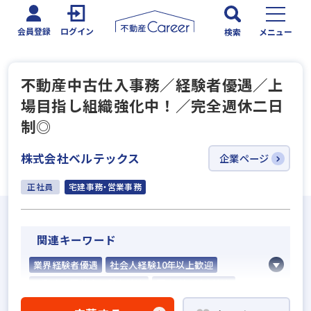
会員登録
ログイン
検索
メニュー
不動産中古仕入事務／経験者優遇／上
場目指し組織強化中！／完全週休二日
制◎
株式会社ベルテックス
企業ページ
正社員
宅建事務・営業事務
関連キーワード
業界経験者優遇
社会人経験10年以上歓迎
不動産売買仲介経験者歓迎
既卒・第2新卒歓迎
固定給25万円以上
宅建取引士歓迎