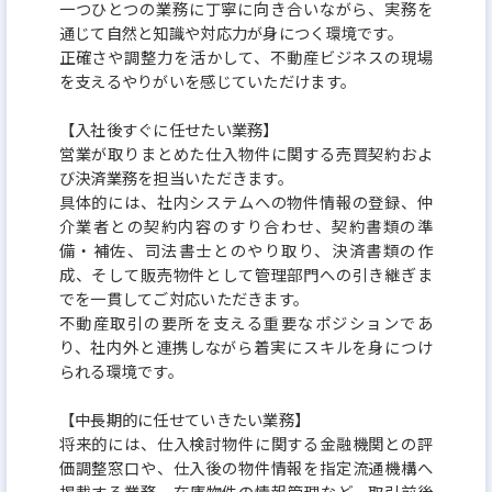
一つひとつの業務に丁寧に向き合いながら、実務を
通じて自然と知識や対応力が身につく環境です。
正確さや調整力を活かして、不動産ビジネスの現場
を支えるやりがいを感じていただけます。
【入社後すぐに任せたい業務】
営業が取りまとめた仕入物件に関する売買契約およ
び決済業務を担当いただきます。
具体的には、社内システムへの物件情報の登録、仲
介業者との契約内容のすり合わせ、契約書類の準
備・補佐、司法書士とのやり取り、決済書類の作
成、そして販売物件として管理部門への引き継ぎま
でを一貫してご対応いただきます。
不動産取引の要所を支える重要なポジションであ
り、社内外と連携しながら着実にスキルを身につけ
られる環境です。
【中長期的に任せていきたい業務】
将来的には、仕入検討物件に関する金融機関との評
価調整窓口や、仕入後の物件情報を指定流通機構へ
掲載する業務、在庫物件の情報管理など、取引前後