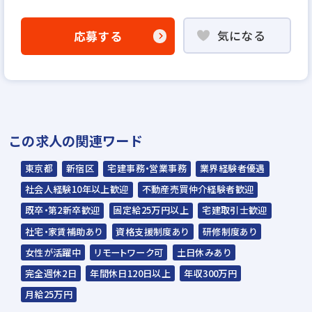
「応募する」よりエントリー
気になる
応募する
▼
書類選考
▼
面接
▼
この求人の関連ワード
内定
東京都
新宿区
宅建事務・営業事務
業界経験者優遇
※入社時期は相談に応じます。
社会人経験10年以上歓迎
不動産売買仲介経験者歓迎
※現在、在職中の方も積極的にご応募くださ
既卒・第2新卒歓迎
固定給25万円以上
宅建取引士歓迎
い。応募の秘密は厳守いたします。
社宅・家賃補助あり
資格支援制度あり
研修制度あり
女性が活躍中
リモートワーク可
土日休みあり
完全週休2日
年間休日120日以上
年収300万円
月給25万円