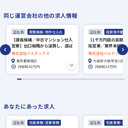
同じ運営会社の他の求人情報
正社員
買取再販・物件仕入れ
正社員
投資用不動産
【課長候補／中古マンション仕入
【1千万円超の高額歩
営業】出口戦略から逆算し、選ば
拓営業／業界未経験
れる物件を見極める仕入責任者候
週休二日制（土日）
株式会社ベルテックス
株式会社ベルテックス
補
環境◎
東京都新宿区
大阪府大阪市淀川区
月給制42万円
月給制30万円
あなたにあった求人
正社員
宅建事務・営業事務
正社員
宅建事務・営