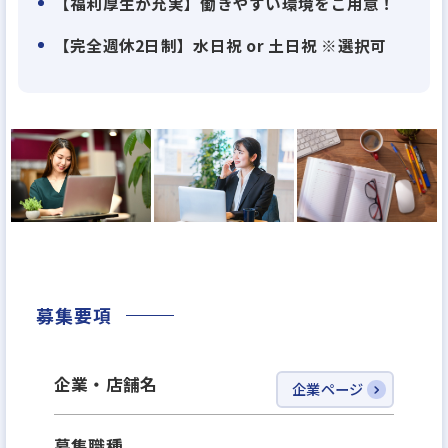
【募集背景】
【福利厚生が充実】働きやすい環境をご用意！
お客様からのお引き合いも強く、順調に売り上げを
【完全週休2日制】水日祝 or 土日祝 ※選択可
のばしております。
そのため、販売件数・額をより拡大すべく不動産中
古区分仕入れ部門を強化することとしました。
募集要項
企業・店舗名
企業ページ
募集職種