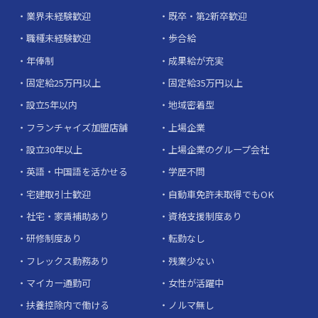
業界未経験歓迎
既卒・第2新卒歓迎
職種未経験歓迎
歩合給
年俸制
成果給が充実
固定給25万円以上
固定給35万円以上
設立5年以内
地域密着型
フランチャイズ加盟店舗
上場企業
設立30年以上
上場企業のグループ会社
英語・中国語を活かせる
学歴不問
宅建取引士歓迎
自動車免許未取得でもOK
社宅・家賃補助あり
資格支援制度あり
研修制度あり
転勤なし
フレックス勤務あり
残業少ない
マイカー通勤可
女性が活躍中
扶養控除内で働ける
ノルマ無し