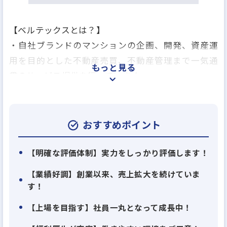
【ベルテックスとは？】
・自社ブランドのマンションの企画、開発、資産運
用を目的とした不動産売買、不動産管理まで一気通
もっと見る
貫のサービス提供を行っています。
・「より多くの人々の不安を「夢」や「希望」に変
える」という企業理念のもと、価値ある不動産事業
を推進した結果、創業10年で売り上げ200億超えを突
おすすめポイント
破しました。
・上場に向けた準備を進めている兼ね合いもあり、
【明確な評価体制】実力をしっかり評価します！
部門を強化することが決まりました。今回の採用は
【業績好調】創業以来、売上拡大を続けていま
仕入・契約事務部門の中核を担っていただくことを
す！
前提としています。
【上場を目指す】社員一丸となって成長中！