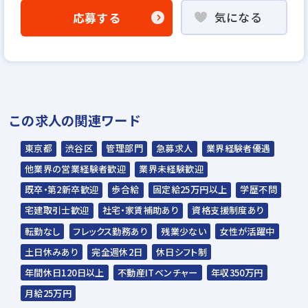
気になる
応募する
▼書類選考
▼一次面接
▼webテスト
▼二次面接
▼最終面接
この求人の関連ワード
※面接回数、フローは多少前後する可能性も
ございます。
東京都
渋谷区
管理部門
急募求人
業界経験者優遇
※面接はオンラインでの実施も可能です。
他業界の営業経験者歓迎
業界未経験歓迎
（最低1回は来社でのご面接をお願いしてお
既卒・第2新卒歓迎
歩合給
固定給25万円以上
学歴不問
ります）
宅建取引士歓迎
社宅・家賃補助あり
資格支援制度あり
※当社では応募者様の同意を得た上で、最終
転勤なし
フレックス勤務あり
残業少ない
女性が活躍中
選考までの間にリファレンスチェックを実施
土日休みあり
完全週休2日
休日シフト制
しております。実施前に人事より別途ご案内
年間休日120日以上
不動産ITベンチャー
年収350万円
させていただきます。
月給25万円