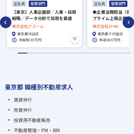
正社員
管理部門
正社員
管理部門
【東京】人事企画部／人事・採用
◆企業法務担当（有
戦略／データ分析で採用を最適
プライム上場企業・
化！フレックス制度あり／年間休
きる環境／法学部出
株式会社アズーム
株式会社JPMC
日124日／インハウス採用経験大
務所でのインターン
東京都渋谷区
東京都千代田区
歓迎
月給制30万円
年収400万円
東京都 職種別不動産求人
賃貸仲介
売買仲介
投資用不動産販売
不動産管理・PM・BM