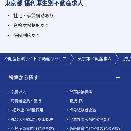
東京都 福利厚生別不動産求人
社宅・家賃補助あり
資格支援制度あり
研修制度あり
不動産転職サイト 不動産キャリア
東京都 不動産求人
渋谷
特集から探す
急募求人
幹部候補募集
応募者全員と面接
面接1回
5名以上の積極採用
業界経験者優遇
社会人経験10年以上歓迎
他業界の営業経験者歓迎
不動産売買仲介経験者歓迎
高級賃貸仲介営業の経験者歓迎