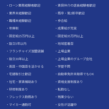
ローン業務経験者歓迎
賃貸仲介の店長経験者歓迎
業界未経験歓迎
既卒・第2新卒歓迎
職種未経験歓迎
歩合給
年俸制
成果給が充実
固定給25万円以上
固定給35万円以上
設立5年以内
地域密着型
フランチャイズ加盟店舗
上場企業
設立30年以上
上場企業のグループ会社
英語・中国語を活かせる
学歴不問
宅建取引士歓迎
自動車免許未取得でもOK
社宅・家賃補助あり
資格支援制度あり
研修制度あり
転勤なし
フレックス勤務あり
残業少ない
マイカー通勤可
女性が活躍中