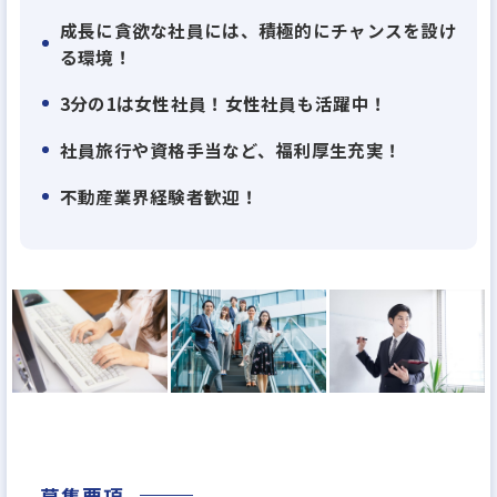
理アプリの提供
成長に貪欲な社員には、積極的にチャンスを設け
・メディア事業（資産形成、運用をテーマにしたメ
る環境！
ディア、セミナー運営、投資家向けメディア、イベン
ト運営）
3分の1は女性社員！女性社員も活躍中！
※Online Merges with Offline（OMO）
社員旅行や資格手当など、福利厚生充実！
不動産業界経験者歓迎！
私たちは、人のチカラとテクノロジーを掛け合わせ
ることで、
これまでの不動産業界の枠にとらわれない、新しい
サービスを生み出してきました。
不動産取引をもっと身近なものにしたい。
ユーザーにとって開かれたマーケットを創りたい。
その想いを実現すべく、これからも新しい不動産取
引のありかたを模索し、成長していきます。
募集要項