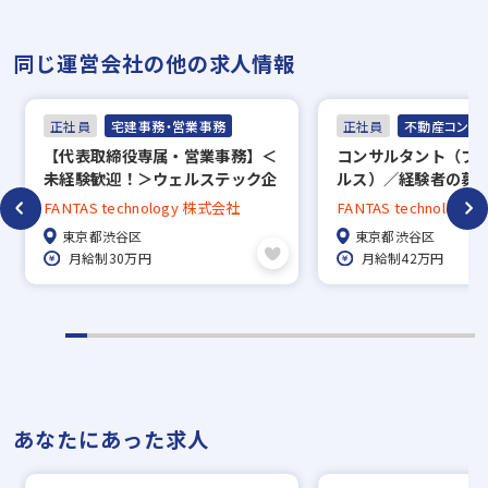
同じ運営会社の他の求人情報
正社員
宅建事務・営業事務
正社員
不動産コンサ
【代表取締役専属・営業事務】＜
コンサルタント（フ
未経験歓迎！＞ウェルステック企
ルス）／経験者の募
業で代表の「右腕」として活躍
ンティブ有／SNSか
FANTAS technology 株式会社
FANTAS technolog
しませんか？＜フルフレックス・
東京都渋谷区
東京都渋谷区
ハイブリット出社＞
月給制30万円
月給制42万円
あなたにあった求人