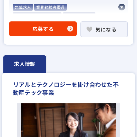
急募求人
業界経験者優遇
他業界の営業経験者歓迎
業界未経験歓迎
既卒・第2新卒歓迎
歩合給
固定給25万円以上
応募する
気になる
学歴不問
宅建取引士歓迎
社宅・家賃補助あり
資格支援制度あり
転勤なし
フレックス勤務あり
残業少ない
女性が活躍中
土日休みあり
完全週休2日
休日シフト制
年間休日120日以上
求人情報
不動産ITベンチャー
年収350万円
月給25万円
リアルとテクノロジーを掛け合わせた不
動産テック事業