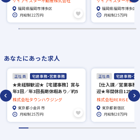
ケイアイスター不動産株式会社
ケイアイスター不動産
115日／福利厚生充実◎
福岡県福岡市博多区
福岡県福岡市博多区
月給制22万円
月給制25万円
あなたにあった求人
正社員
宅建事務・営業事務
正社員
宅建事務・営
★未経験歓迎★【宅建事務】賞与
【仕入課／営業事務
年3回／年3回長期休暇あり／約5
迎★年間休日125日
万7000件の中から好きな物件に
ルフレックス制◎
株式会社タウンハウジング
株式会社RERISE
住める社宅制度、家賃補助50％／
東京都小金井市
東京都新宿区
直営139店舗で地域密着！
月給制25万円
月給制28万円