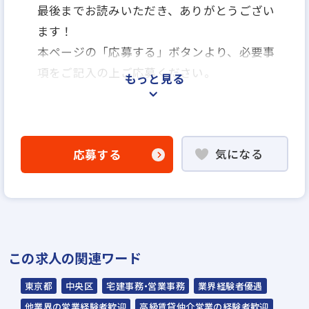
最後までお読みいただき、ありがとうござい
ます！
本ページの「応募する」ボタンより、必要事
項をご記入の上ご応募ください。
もっと見る
＜選考プロセス＞
「応募する」よりエントリー
気になる
応募する
▼
WEB応募書類による書類選考
▼
面接（1回～数回）◆人間性、人柄重視の採
用を行います◆
この求人の関連ワード
▼
内定
東京都
中央区
宅建事務・営業事務
業界経験者優遇
他業界の営業経験者歓迎
高級賃貸仲介営業の経験者歓迎