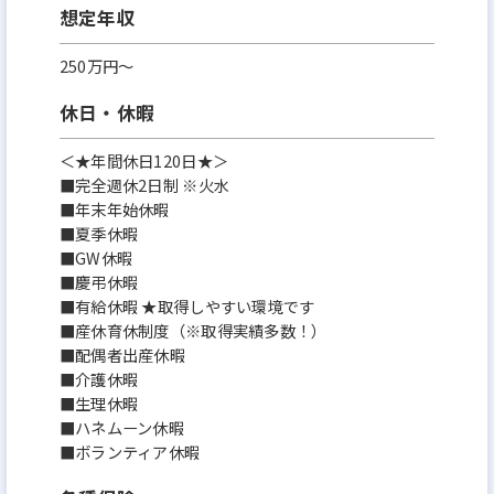
想定年収
250万円〜
休日・休暇
＜★年間休日120日★＞
■完全週休2日制 ※火水
■年末年始休暇
■夏季休暇
■GW休暇
■慶弔休暇
■有給休暇 ★取得しやすい環境です
■産休育休制度（※取得実績多数！）
■配偶者出産休暇
■介護休暇
■生理休暇
■ハネムーン休暇
■ボランティア休暇