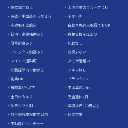
設立30年以上
上場企業のグループ会社
英語・中国語を活かせる
学歴不問
宅建取引士歓迎
自動車免許未取得でもOK
社宅・家賃補助あり
資格支援制度あり
研修制度あり
転勤なし
フレックス勤務あり
残業少ない
マイカー通勤可
女性が活躍中
扶養控除内で働ける
ノルマ無し
副業OK
ブランクOK
離職率5％以下
平均年齢20代
土日休みあり
完全週休2日
休日シフト制
年間休日120日以上
月平均残業20時間以内
反響営業
不動産ITベンチャー