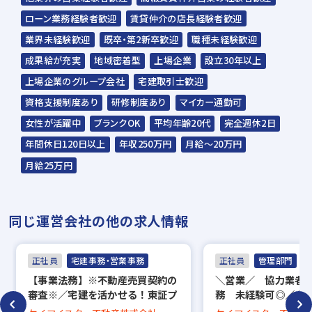
☆ご応募から内定までは3～4週間を予定。
ローン業務経験者歓迎
賃貸仲介の店長経験者歓迎
☆入社時期は相談に応じます。現在、在職中
業界未経験歓迎
既卒・第2新卒歓迎
職種未経験歓迎
の方も積極的にご応募ください。
成果給が充実
地域密着型
上場企業
設立30年以上
☆応募の秘密は厳守いたします。
上場企業のグループ会社
宅建取引士歓迎
資格支援制度あり
研修制度あり
マイカー通勤可
女性が活躍中
ブランクOK
平均年齢20代
完全週休2日
年間休日120日以上
年収250万円
月給～20万円
月給25万円
同じ運営会社の他の求人情報
正社員
宅建事務・営業事務
正社員
管理部門
【事業法務】※不動産売買契約の
＼営業／ 協力業者
審査※／宅建を活かせる！東証プ
務 未経験可◎／土
ライム市場上場企業／年間休日
休日120日／インセ