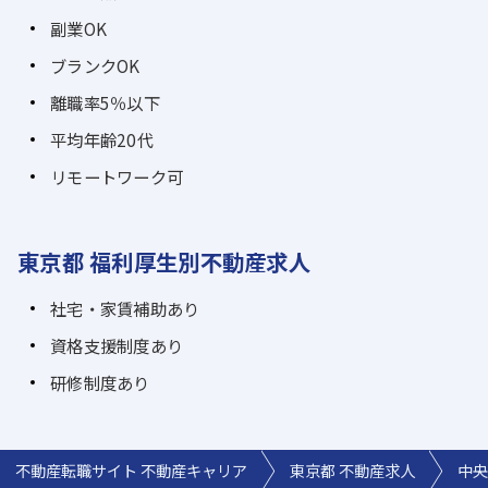
副業OK
ブランクOK
離職率5％以下
平均年齢20代
リモートワーク可
東京都 福利厚生別不動産求人
社宅・家賃補助あり
資格支援制度あり
研修制度あり
不動産転職サイト 不動産キャリア
東京都 不動産求人
中央