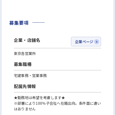
た。『働きがいのある会社』のベストカンパニーに
も選出されました。その結果、離職率は業界水準の
半分以下になっています。
募集要項
※その他、厚生労働大臣から女性の活躍推進、子育
企業・店舗名
企業ページ
て支援に取り組む企業として『えるぼし』、『くる
みん』認定を獲得！また、住宅販売ホームビルダー
東京各営業所
で初めて、2年連続で女性活躍推進に優れた企業「な
募集職種
でしこ銘柄」に選定されています！
宅建事務・営業事務
今より安定した環境で、もっと大きなキャリアを描
配属先情報
けるチャンスに挑戦してみませんか？
★勤務地は希望を考慮します★
※部署により100％子会社へ在籍出向。条件面に違い
はありません