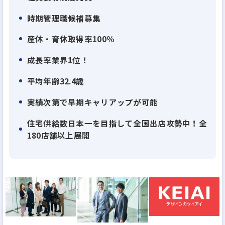
いる住宅供給棟数日本No1に向け、今のところ達成可
時期管理職候補募集
能ペース。あと10年以内でNo1が見えてきます。そん
な伸びに伸びている当社ですから、業績拡大ペース
産休・育休取得率100％
に比べて幹部候補の社員が足りていません。30代で
成長率業界1位！
部長クラスはもちろん、役員も十分目指せます。上
平均年齢32.4歳
場企業の幹部になれるチャンスのある企業はそう多
くはないはず。
実績次第で早期キャリアップが可能
住宅供給数日本一を目指して全国出店攻勢中！全
・理由２：離職率業界平均の半分以下！『働きがい
180店舗以上展開
のある会社』のベストカンパニーに選出される 働き
やすさ
当社は、男女・社歴などを問わないフラットな評価
体制、高い給与水準、産休育休取得のしやすさ、産
休後の時短・時差・在宅勤務、残業時間の削減…な
どなど、社員の働く環境づくりに力を入れてきまし