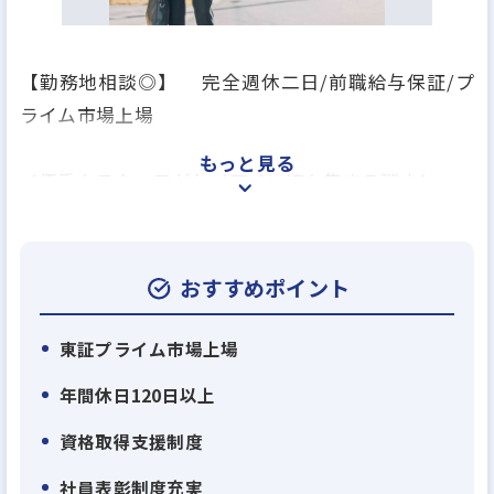
【勤務地相談◎】 完全週休二日/前職給与保証/プ
ライム市場上場
もっと見る
＜優秀なスタッフがケイアイに続々集まる理由＞
戸建て分譲住宅が主力の総合不動産会社である弊
社。当社には現在、大手パワービルダー、不動産仲
介営業の会社などの同業や異業界の営業や販売出身
おすすめポイント
者の若くて優秀なメンバーが続々とジョインいただ
いています。その主な理由は２つ。
東証プライム市場上場
年間休日120日以上
・理由１：住宅供給数日本一に向け業績右肩上がり
資格取得支援制度
＝キャリアアップを目指しやすい
上場以来、業績は右肩上がり、当社が現在目指して
社員表彰制度充実