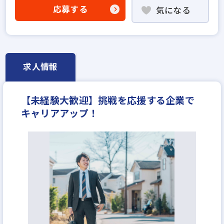
ローン業務経験者歓迎
賃貸仲介の店長経験者歓迎
応募する
気になる
業界未経験歓迎
既卒・第2新卒歓迎
職種未経験歓迎
成果給が充実
地域密着型
上場企業
設立30年以上
上場企業のグループ会社
宅建取引士歓迎
資格支援制度あり
研修制度あり
求人情報
マイカー通勤可
女性が活躍中
ブランクOK
平均年齢20代
完全週休2日
年間休日120日以上
【未経験大歓迎】挑戦を応援する企業で
年収250万円
月給～20万円
月給25万円
キャリアアップ！