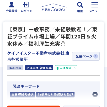
会員登録
ログイン
検索
メニュー
【東京】一般事務／未経験歓迎！／東
証プライム市場上場／年間120日＆火
水休み／福利厚生充実◎
ケイアイスター不動産株式会社 東
企業ページ
京各営業所
契約社員
宅建事務・営業事務
未経験者OK
関連キーワード
業界経験者優遇
他業界の営業経験者歓迎
高級賃貸仲介営業の経験者歓迎