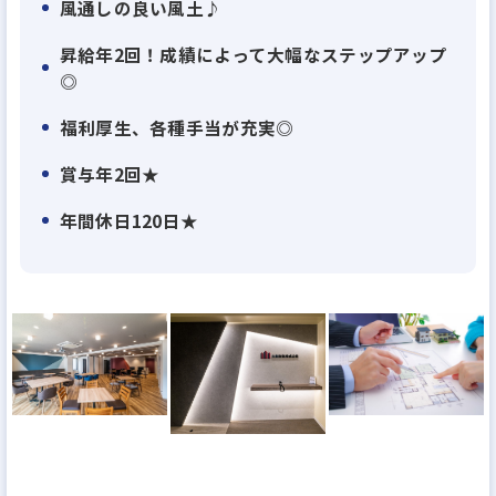
風通しの良い風土♪
管理、売却サポート までを一貫して行う「垂直統合
昇給年2回！成績によって大幅なステップアップ
型ビジネスモデル」です。
◎
不動産業と建設業のハイブリッドを実現すること
で、効率性と生産性を高次元で両立させ、透明性の
福利厚生、各種手当が充実◎
高いサービスをお届けしています。
賞与年2回★
また、自社開発による一棟物の新築・中古アパート
年間休日120日★
やマンションを幅広く揃え、
多様なお客様のニーズに合わせた最適な資産運用プ
ランをご提案しています。
お客様一人ひとりの人生に寄り添い、本音に耳を傾
ける「圧倒的顧客ファースト」の精神は、大和財託
の原点であり成長の原動力です。
情報の透明性を徹底し、信頼を軸にしたサービスを
提供することで、多くの方々から高い支持をいただ