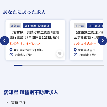
あなたにあった求人
正社員
施工管理・設備管理
正社員
施工管理・設
【名古屋】元請け施工管理/現場
【建築施工管理／資
直行直帰可/年間休日123日/福利
ュアル面談・現場見学
厚生充実◎/プライム市場★全国
出張・転勤なし/残業
株式会社レオパレス21
ハタス株式会社
で約4,000名の大手企業★残業少
土日休み/年間休日12
愛知県名古屋市千種区
愛知県刈谷市
なく働きやすい環境
月給制28万円
月給制46万円
愛知県 職種別不動産求人
賃貸仲介