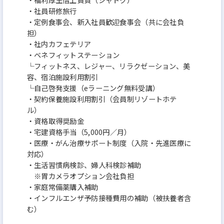
・社員研修旅行
・定例食事会、新入社員歓迎食事会（共に会社負
担）
・社内カフェテリア
・ベネフィットステーション
└フィットネス、レジャー、リラクゼーション、美
容、宿泊施設利用割引
└自己啓発支援（eラーニング無料受講）
・契約保養施設利用割引（会員制リゾートホテ
ル）
・資格取得奨励金
・宅建資格手当（5,000円／月）
・医療・がん治療サポート制度（入院・先進医療に
対応）
・生活習慣病検診、婦人科検診補助
※胃カメラオプション会社負担
・家庭常備薬購入補助
・インフルエンザ予防接種費用の補助（被扶養者含
む）