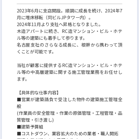
2025年7月1日(火)に、最高ランク『プラチナ』ラン
2023年6月に支店開設。順調に成長を続け、2024年7
月に増床移転（同ビルJPタワー内）。
クを2年連続で取得しました！
2024年11月より支社へ昇格となりました。
認定基準項目のうち、人材育成/働きがい、柔軟な働
木造アパートに続き、RC造マンション・ビル・ホテ
き方、健康経営、労働法順守 の4項目では満点を
ル等の建築にも着手して参ります。
名古屋支社のさらなる成長に、根幹から携わって頂
ビジネスモデル/生産性、リスクマネジメント の2項
くことが可能です。
目では高い点数を取得しており
透明性の高い経営・社員の働きがい を高い水準で
当社が顧客に提供するRC造マンション・ビル・ホテ
ル等の中高層建築に関する施工管理業務をお任せし
実現しています！
ます。
【具体的な仕事内容】
■営業が建築請負で受注した物件の建築施工管理全
般
(作業員の安全管理・作業の原価管理・工程管理・品
質管理・引き渡し)
■建築予算組
■コストダウン、業容拡大のための業者・職人開拓