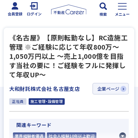
会員登録
ログイン
検索
メニュー
《名古屋》【原則転勤なし】RC造施工
管理 ※ご経験に応じて年収800万～
1,050万円以上 ～売上1,000億を目指
す当社の要に！ご経験をフルに発揮し
て年収UP～
大和財託株式会社 名古屋支店
企業ページ
正社員
施工管理・設備管理
関連キーワード
業界経験者優遇
社会人経験10年以上歓迎