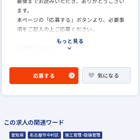
最後までお読みいただき、ありがとうござい
ます。
本ページの「応募する」ボタンより、必要事
項をご記入の上ご応募ください。
もっと見る
＜選考プロセス＞
「応募する」よりエントリー
▼
気になる
応募する
WEB書類選考
▼
説明選考会（電話面談）
＊説明選考会は代行業者であるスラッシュ株
この求人の関連ワード
式会社が行います＊
スラッシュ株式会社からのご連絡をお待ち
愛知県
名古屋市中村区
施工管理・設備管理