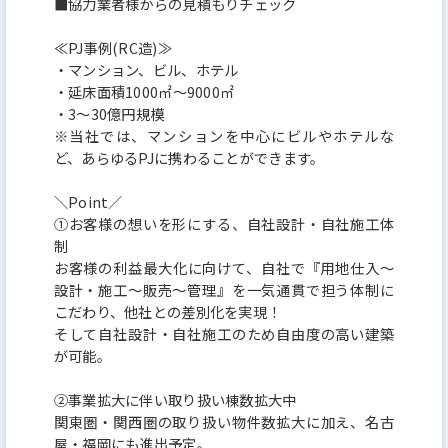
■協力業者様からの見積もりチェック
≪PJ事例(RC造)≫
・マンション、ビル、ホテル
・延床面積1000㎡～9000㎡
・3～30億円規模
※当社では、マンションを中心にビルやホテルな
ど、あらゆるPJに携わることができます。
＼Point／
①お客様の想いを形にする、自社設計・自社施工体
制
お客様の利益最大化に向けて、自社で『用地仕入～
設計・施工～販売～管理』を一気通貫で担う体制に
こだわり、他社との差別化を実現！
そして自社設計・自社施工のため自由度の高い建築
が可能。
②事業拡大に伴い取り扱い棟数拡大中
関東圏・関西圏の取り扱い物件数拡大に加え、名古
屋・福岡にも進出予定。