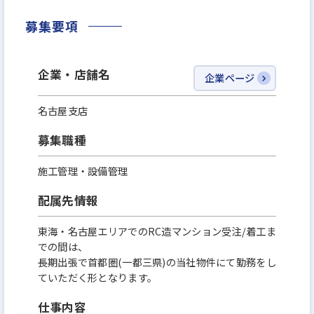
いています。
募集要項
その結果、創業以来増収増益、創業12年(2025年時
点）で売上高360億円。
企業・店舗名
企業ページ
2029年には1,000億円超を目指しています。
名古屋支店
時代の変化を先取りしながら、常に進化を続ける当
募集職種
社。
資産運用をより多くの方々に開かれたものとし、こ
施工管理・設備管理
れからも新しい価値と未来を切り拓いてまいります。
配属先情報
＼ホワイト企業認定 最高ランク 『プラチナ』取得！
東海・名古屋エリアでのRC造マンション受注/着工ま
での間は、
／
長期出張で首都圏(一都三県)の当社物件にて勤務をし
「家族に入社を勧めたい次世代に残していきたい企
ていただく形となります。
業」を指す、ホワイト企業に2022年から4年連続で認
仕事内容
定。