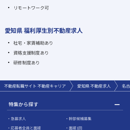
リモートワーク可
愛知県 福利厚生別不動産求人
社宅・家賃補助あり
資格支援制度あり
研修制度あり
不動産転職サイト 不動産キャリア
愛知県 不動産求人
名古
特集から探す
急募求人
幹部候補募集
応募者全員と面接
面接1回