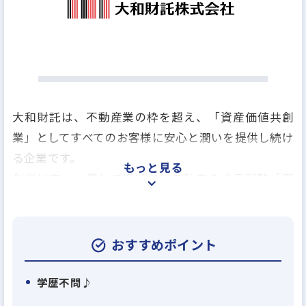
大和財託は、不動産業の枠を超え、「資産価値共創
業」としてすべてのお客様に安心と潤いを提供し続け
る企業です。
もっと見る
創業以来、一貫して掲げている独自の成長戦略「潤
環シナジー戦略」に基づき、
顧客利益、取引先利益、自社利益の3つの利益(潤い)
を最適に循環させ、
おすすめポイント
新たな価値を業界内に生み出してきました。
学歴不問♪
この戦略を支えるのが、仕入れ、建築、販売、賃貸