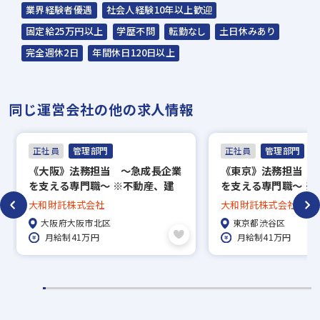
ください。
業界経験者優遇
社会人経験10年以上歓迎
ご連絡までに7日程度いただく場合があり
固定給25万円以上
学歴不問
転勤なし
土日休みあり
ます。予めご了承ください。
完全週休2日
年間休日120日以上
担当：スラッシュ株式会社
同じ運営会社の他の求人情報
本社：東京都港区赤坂2-15-16 赤坂ふく
源ビル7F
正社員
管理部門
正社員
管理部門
▼
《大阪》法務担当 ～急成長企業
《東京》法務担当 
面接（オンライン面接可）
を支える専門職～ ※不動産、建
を支える専門職～ ※
▼
築業界未経験歓迎
築業界未経験歓迎
大和財託株式会社
大和財託株式会社
内定
大阪府大阪市北区
東京都渋谷区
月給制41万円
月給制41万円
※入社時期は相談に応じます。
※現在、在職中の方も積極的にご応募くださ
い。応募の秘密は厳守いたします。